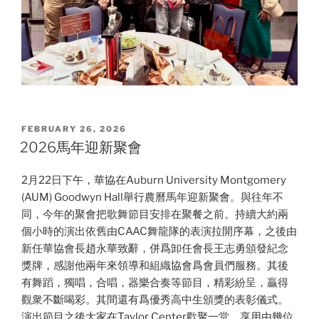
POSTED
FEBRUARY 26, 2026
ON
2026馬年迎新聚會
2月22日下午，華協在Auburn University Montgomery
(AUM) Goodwyn Hall舉行農曆馬年迎新聚會。與往年不
同，今年的聚會把歌舞節目安排在聚餐之前。持續大約兩
個小時的演出依舊由CAAC舞龍隊的表演拉開序幕，之後由
新任華協會長趙永華致辭，併爲卸任會長王志勇頒發紀念
獎牌，感謝他兩年來領導和組織協會爲會員們服務。其後
有舞蹈，獨唱，合唱，器樂合奏等節目，精彩紛呈，贏得
觀衆不斷喝彩。其間還有爲優秀高中生頒獎的表彰儀式。
演出節目之後大家在Taylor Center歡聚一堂，享用由幾位