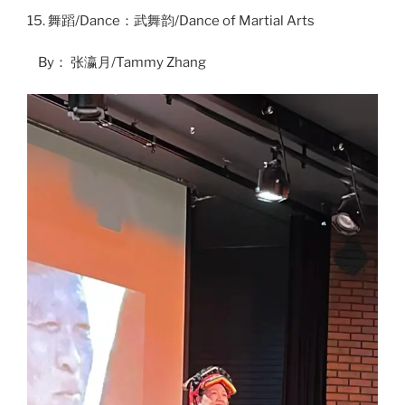
15. 舞蹈/Dance：武舞韵/Dance of Martial Arts
By： 张瀛月/Tammy Zhang