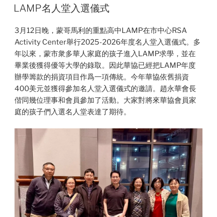
ON
LAMP名人堂入選儀式
3月12日晚，蒙哥馬利的重點高中LAMP在市中心RSA
Activity Center舉行2025-2026年度名人堂入選儀式。多
年以來，蒙市衆多華人家庭的孩子進入LAMP求學，並在
畢業後獲得優等大學的錄取。因此華協已經把LAMP年度
辦學籌款的捐資項目作爲一項傳統。今年華協依舊捐資
400美元並獲得參加名人堂入選儀式的邀請。趙永華會長
偕同幾位理事和會員參加了活動。大家對將來華協會員家
庭的孩子們入選名人堂表達了期待。