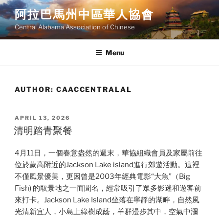
Skip
阿拉巴馬州中區華人協會
to
Central Alabama Association of Chinese
content
Menu
AUTHOR:
CAACCENTRALAL
POSTED
APRIL 13, 2026
ON
清明踏青聚餐
4月11日，一個春意盎然的週末，華協組織會員及家屬前往
位於蒙高附近的Jackson Lake island進行郊遊活動。這裡
不僅風景優美，更因曾是2003年經典電影“大魚”（Big
Fish) 的取景地之一而聞名，經常吸引了眾多影迷和遊客前
來打卡。Jackson Lake Island坐落在寧靜的湖畔，自然風
光清新宜人，小島上綠樹成蔭，羊群漫步其中，空氣中瀰