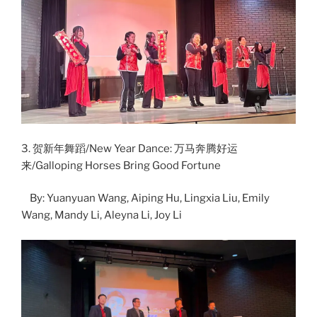
3. 贺新年舞蹈/New Year Dance: 万马奔腾好运
来/Galloping Horses Bring Good Fortune
By: Yuanyuan Wang, Aiping Hu, Lingxia Liu, Emily
Wang, Mandy Li, Aleyna Li, Joy Li