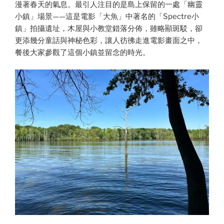
漫著春天的氣息。最引人注目的是島上保留的一處「幽靈
小鎮」場景——這是電影「大魚」中著名的「Spectre小
鎮」拍攝遺址，木屋與小教堂錯落分佈，雖略顯斑駁，卻
更添幾分童話與神秘色彩，讓人彷彿走進電影畫面之中，
餐後大家參觀了這個小鎮並留念的時光。