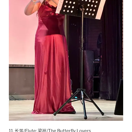
11. 长笛/Flute: 梁祝/The Butterfly Lovers