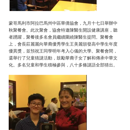
蒙哥馬利市阿拉巴馬州中區華僑協會，九月十七日舉辦中
秋聚餐會。此次聚會，協會特邀陳醫生開設健康講座，聽
者踴躍，聚餐後多名會員繼續圍繞陳醫生提問。聚餐會
上，會長莊麗麗向華裔優秀學生王美麗頒發高中學生年度
優異獎，並預祝王同學明年考入心儀的大學。聚餐會間，
還舉行了兒童猜謎活動，鼓勵華裔子女了解和傳承中華文
化。多名兒童和學生積極參與，八十多條謎語全部猜出。