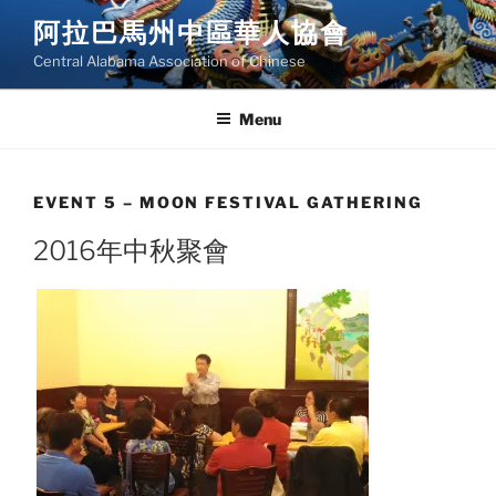
Skip
阿拉巴馬州中區華人協會
to
Central Alabama Association of Chinese
content
Menu
EVENT 5 – MOON FESTIVAL GATHERING
2016年中秋聚會