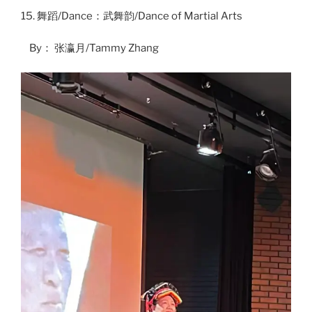
15. 舞蹈/Dance：武舞韵/Dance of Martial Arts
By： 张瀛月/Tammy Zhang