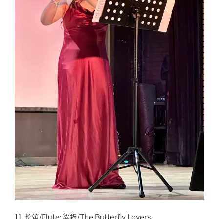
11. 长笛/Flute: 梁祝/The Butterfly Lovers