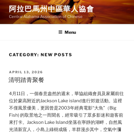
Skip
阿拉巴馬州中區華人協會
to
Central Alabama Association of Chinese
content
Menu
CATEGORY:
NEW POSTS
POSTED
APRIL 13, 2026
ON
清明踏青聚餐
4月11日，一個春意盎然的週末，華協組織會員及家屬前往
位於蒙高附近的Jackson Lake island進行郊遊活動。這裡
不僅風景優美，更因曾是2003年經典電影“大魚”（Big
Fish) 的取景地之一而聞名，經常吸引了眾多影迷和遊客前
來打卡。Jackson Lake Island坐落在寧靜的湖畔，自然風
光清新宜人，小島上綠樹成蔭，羊群漫步其中，空氣中瀰