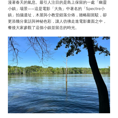
漫著春天的氣息。最引人注目的是島上保留的一處「幽靈
小鎮」場景——這是電影「大魚」中著名的「Spectre小
鎮」拍攝遺址，木屋與小教堂錯落分佈，雖略顯斑駁，卻
更添幾分童話與神秘色彩，讓人彷彿走進電影畫面之中，
餐後大家參觀了這個小鎮並留念的時光。