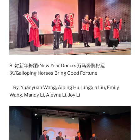
3. 贺新年舞蹈/New Year Dance: 万马奔腾好运
来/Galloping Horses Bring Good Fortune
By: Yuanyuan Wang, Aiping Hu, Lingxia Liu, Emily
Wang, Mandy Li, Aleyna Li, Joy Li