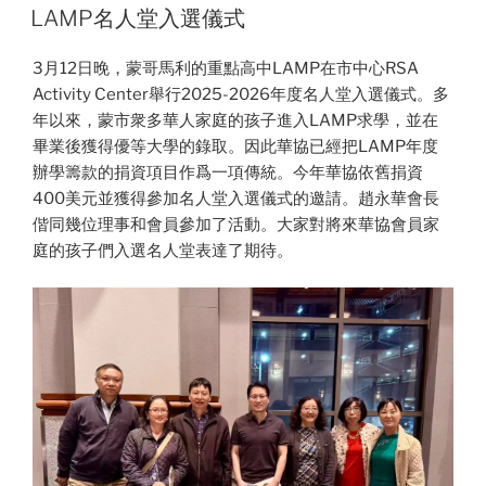
ON
LAMP名人堂入選儀式
3月12日晚，蒙哥馬利的重點高中LAMP在市中心RSA
Activity Center舉行2025-2026年度名人堂入選儀式。多
年以來，蒙市衆多華人家庭的孩子進入LAMP求學，並在
畢業後獲得優等大學的錄取。因此華協已經把LAMP年度
辦學籌款的捐資項目作爲一項傳統。今年華協依舊捐資
400美元並獲得參加名人堂入選儀式的邀請。趙永華會長
偕同幾位理事和會員參加了活動。大家對將來華協會員家
庭的孩子們入選名人堂表達了期待。