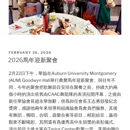
POSTED
FEBRUARY 26, 2026
ON
2026馬年迎新聚會
2月22日下午，華協在Auburn University Montgomery
(AUM) Goodwyn Hall舉行農曆馬年迎新聚會。與往年不
同，今年的聚會把歌舞節目安排在聚餐之前。持續大約兩
個小時的演出依舊由CAAC舞龍隊的表演拉開序幕，之後由
新任華協會長趙永華致辭，併爲卸任會長王志勇頒發紀念
獎牌，感謝他兩年來領導和組織協會爲會員們服務。其後
有舞蹈，獨唱，合唱，器樂合奏等節目，精彩紛呈，贏得
觀衆不斷喝彩。其間還有爲優秀高中生頒獎的表彰儀式。
演出節目之後大家在Taylor Center歡聚一堂，享用由幾位