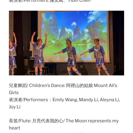
表演者/Performers: 陳奕斌、Yibin Chen
兒童舞蹈/ Children’s Dance: 阿裡山的姑娘 Mount Ali’s
Girls
表演者/Performers：Emily Wang, Mandy Li, Aleyna Li,
Joy Li
長笛/Flute: 月亮代表我的心/ The Moon represents my
heart