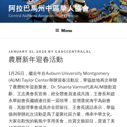
Skip
阿拉巴馬州中區華人協會
to
Central Alabama Association of Chinese
content
Menu
POSTED
JANUARY 31, 2025
BY
CAACCENTRALAL
ON
農曆新年迎春活動
1月26日，繼去年在Auburn University Montgomery
(AUM) Taylor Center舉辦迎春活動后，華協故地再次舉辦
了農曆蛇年迎新聚會。Dr. Shanta Varma代表AUM致歡迎
辭。王志勇會長宣佈，經全體會員達成共識，王會長和趙
永華副會長繼續連任新一屆領導，並增選侯海宇為副會
長，其餘理事會成員亦全部留任。王會長講話表示，華協
循例舉辦此次活動是爲了凝聚社區力量，傳承中華文化。
大家在歡悅的氣氛中享用美食，欣賞文藝節目，度過了美