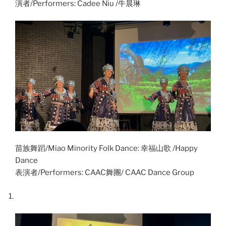
演者/Performers: Cadee Niu /牛晨琳
苗族舞蹈/Miao Minority Folk Dance: 幸福山歌 /Happy
Dance
表演者/Performers: CAAC舞團/ CAAC Dance Group