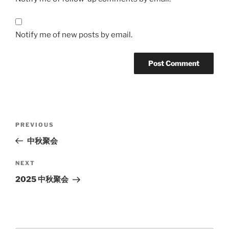
Notify me of new posts by email.
Post
Previous
PREVIOUS
navigation
Post
中秋聚会
Next
NEXT
Post
2025 中秋聚会