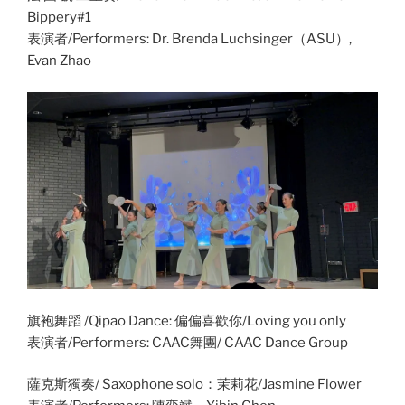
Bippery#1
表演者/Performers: Dr. Brenda Luchsinger（ASU）,
Evan Zhao
旗袍舞蹈 /Qipao Dance: 偏偏喜歡你/Loving you only
表演者/Performers: CAAC舞團/ CAAC Dance Group
薩克斯獨奏/ Saxophone solo：茉莉花/Jasmine Flower